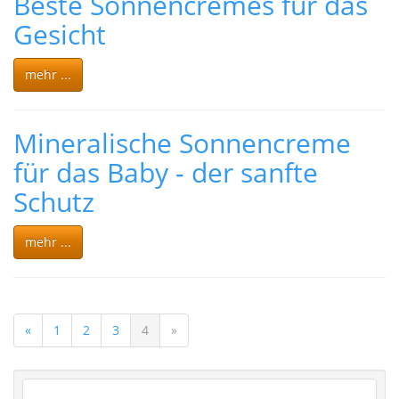
Beste Sonnencremes für das
Gesicht
mehr ...
Mineralische Sonnencreme
für das Baby - der sanfte
Schutz
mehr ...
«
1
2
3
4
»